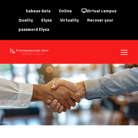
habeas data
Online
Virtual campus
Quality
Elysa
Virtuality
Recover your
password Elysa