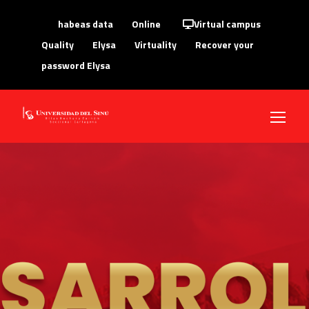
habeas data
Online
Virtual campus
Quality
Elysa
Virtuality
Recover your
password Elysa