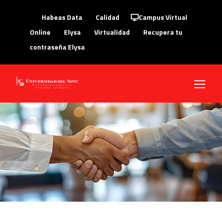
Habeas Data
Calidad
Campus Virtual
Online
Elysa
Virtualidad
Recupera tu
contraseña Elysa