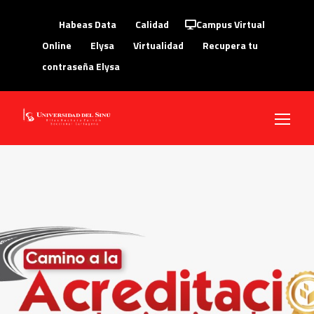
Habeas Data
Calidad
Campus Virtual
Online
Elysa
Virtualidad
Recupera tu
contraseña Elysa