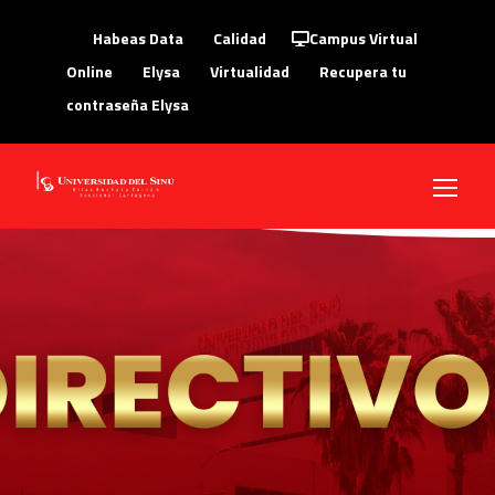
Habeas Data
Calidad
Campus Virtual
Online
Elysa
Virtualidad
Recupera tu
contraseña Elysa