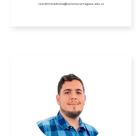
coordintmedicina@unisinucartagena.edu.co