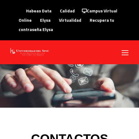
Habeas Data
Calidad
Campus Virtual
Online
Elysa
Virtualidad
Recupera tu
contraseña Elysa
CONTACTOS