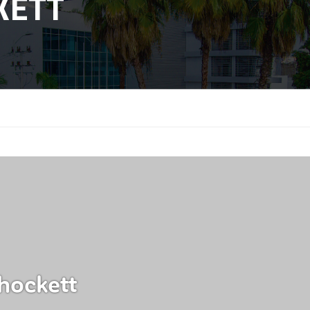
KETT
hockett