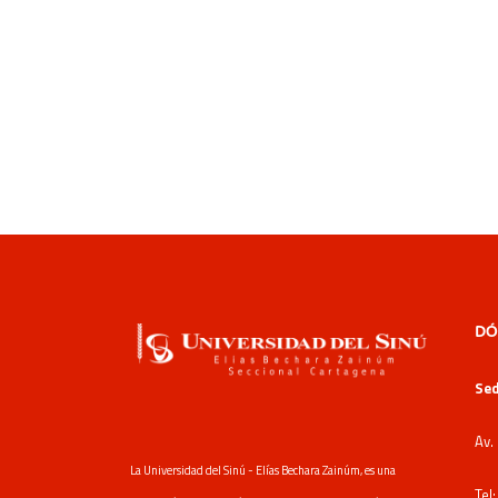
DÓ
Sed
Av.
La Universidad del Sinú - Elías Bechara Zainúm, es una
Tel