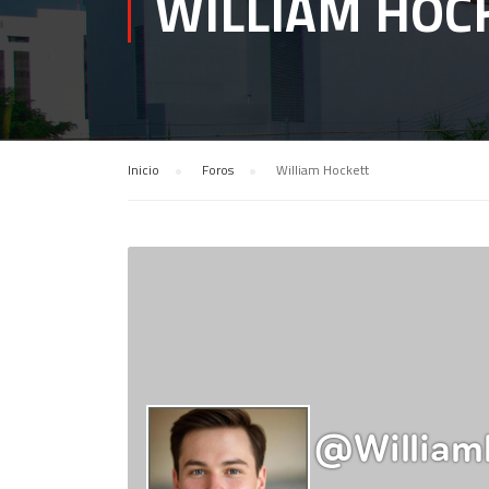
WILLIAM HOC
Inicio
›
Foros
›
William Hockett
@william