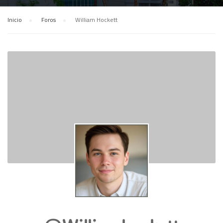
Inicio
›
Foros
›
William Hockett