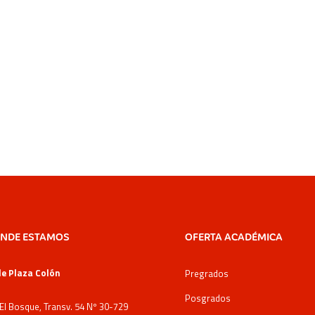
NDE ESTAMOS
OFERTA ACADÉMICA
e Plaza Colón
Pregrados
Posgrados
 El Bosque, Transv. 54 Nº 30-729