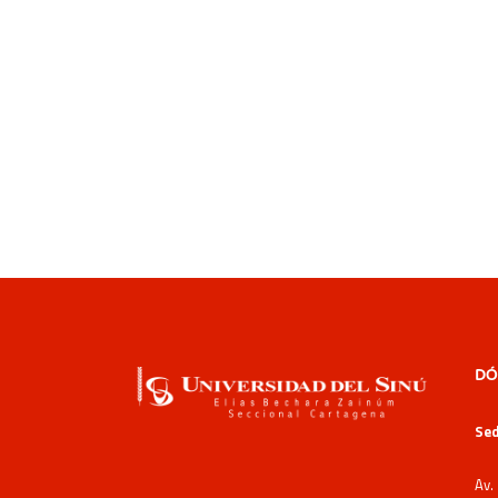
DÓ
Sed
Av.