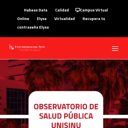
Habeas Data
Calidad
Campus Virtual
Online
Elysa
Virtualidad
Recupera tu
contraseña Elysa