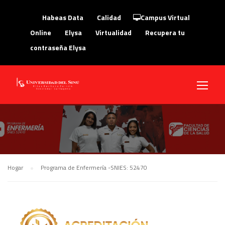
Habeas Data
Calidad
Campus Virtual
Online
Elysa
Virtualidad
Recupera tu
contraseña Elysa
Hogar
Programa de Enfermería -SNIES: 52470