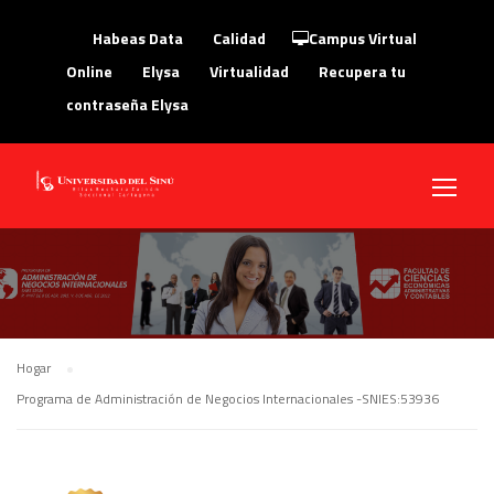
Habeas Data
Calidad
Campus Virtual
Online
Elysa
Virtualidad
Recupera tu
contraseña Elysa
Hogar
Programa de Administración de Negocios Internacionales -SNIES:53936