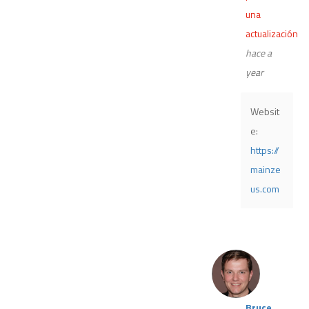
una
actualización
hace a
year
Websit
e:
https://
mainze
us.com
Bruce