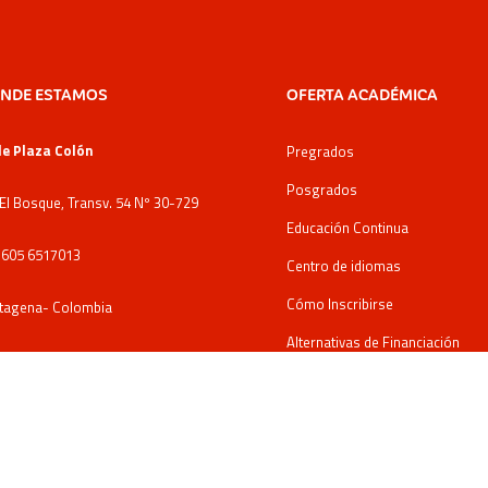
NDE ESTAMOS
OFERTA ACADÉMICA
e Plaza Colón
Pregrados
Posgrados
 El Bosque, Transv. 54 Nº 30-729
Educación Continua
: 605 6517013
Centro de idiomas
Cómo Inscribirse
tagena- Colombia
Alternativas de Financiación
e Campus Santillana
Biblioteca
 El Bosque, Transv. 54 Nº 30-453
: 605 6517013