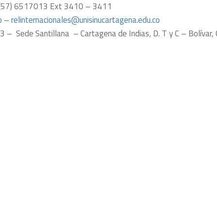
X: (57) 6517013 Ext 3410 – 3411
o
–
relinternacionales@
unisinucartagena.edu.co
– Sede Santillana – Cartagena de Indias, D. T y C – Bolívar, 