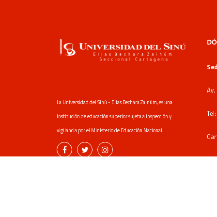
DÓ
Sed
Av.
La Universidad del Sinú - Elías Bechara Zainúm, es una
Tel
Institución de educación superior sujeta a inspección y
vigilancia por el Ministerio de Educación Nacional.
Car
Sed
Av.
Tel